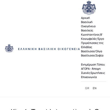
Skip to main content
Αρχική
Βασιλική
Οικογένεια
Βασιλεύς
Κωνσταντίνος Β'
Κοινωφελές Έργο
Πριγκίπισσες της
Ελλάδας
Βασίλισσα Όλγα
Βασίλισσα Σοφία
Ενημέρωση Τύπου
ΑΓΟΡΑ - Άποψη
Συχνές Ερωτήσεις
Επικοινωνία
GR
EN